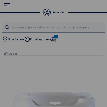
0
Nova Serrana
Entre/registre-se
/
Outlet