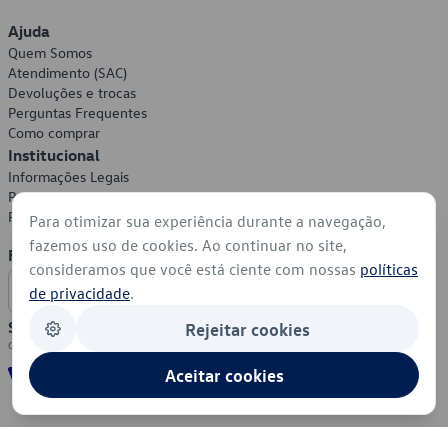
Ajuda
Quem Somos
Atendimento (SAC)
Devoluções e trocas
Perguntas Frequentes
Como comprar
Institucional
Informações Legais
Política de Privacidade
Política de Cookies
Para otimizar sua experiência durante a navegação,
fazemos uso de cookies. Ao continuar no site,
Formas de Pagamento
consideramos que você está ciente com nossas
políticas
de privacidade
.
Segurança
Rejeitar cookies
Aceitar cookies