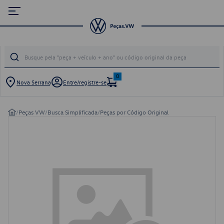
0
Nova Serrana
Entre/registre-se
/
Peças VW
/
Busca Simplificada
/
Peças por Código Original