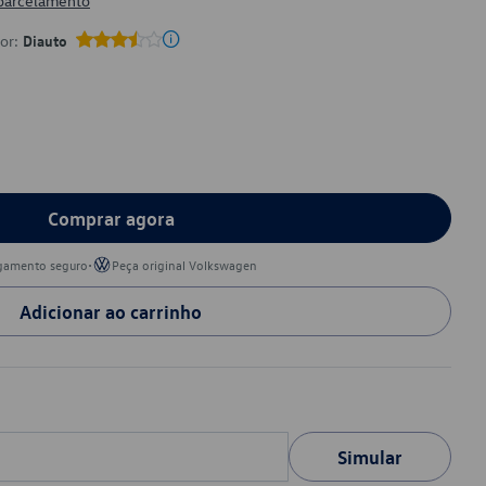
 parcelamento
por:
Diauto
Comprar agora
•
gamento seguro
Peça original Volkswagen
Adicionar ao carrinho
Simular