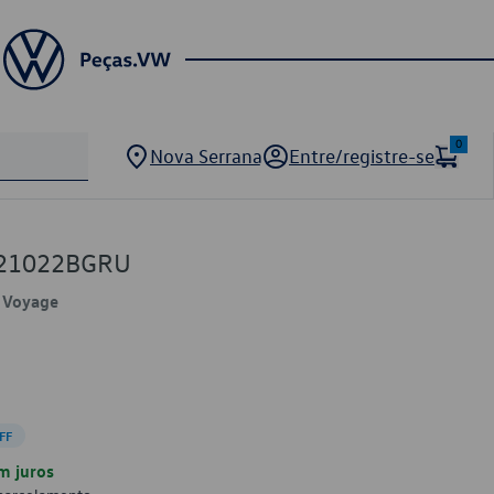
0
Nova Serrana
Entre/registre-se
821022BGRU
, Voyage
FF
m juros