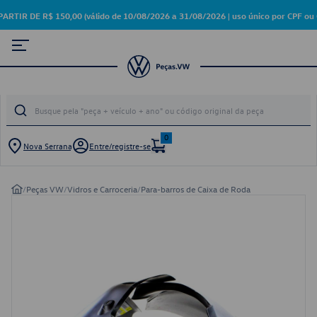
 DE R$ 150,00 (válido de 10/08/2026 a 31/08/2026 | uso único por CPF ou 
0
Nova Serrana
Entre/registre-se
/
Peças VW
/
Vidros e Carroceria
/
Para-barros de Caixa de Roda