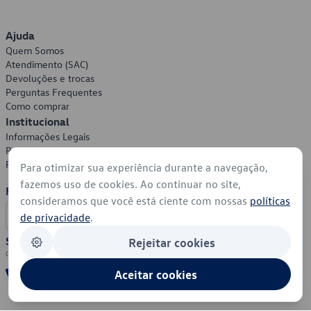
Ajuda
Quem Somos
Atendimento (SAC)
Devoluções e trocas
Perguntas Frequentes
Como comprar
Institucional
Informações Legais
Política de Privacidade
Política de Cookies
Para otimizar sua experiência durante a navegação,
fazemos uso de cookies. Ao continuar no site,
Formas de Pagamento
consideramos que você está ciente com nossas
políticas
de privacidade
.
Segurança
Rejeitar cookies
Aceitar cookies