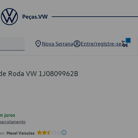
0
Nova Serrana
Entre/registre-se
a de Roda VW 1J0809962B
m juros
 parcelamento
por:
Mavel Veículos