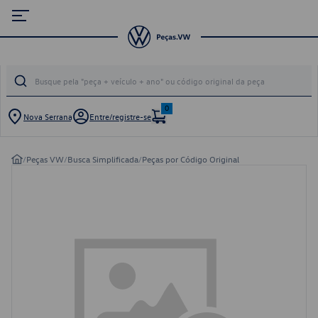
0
Nova Serrana
Entre/registre-se
/
Peças VW
/
Busca Simplificada
/
Peças por Código Original