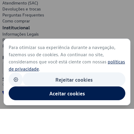
Atendimento (SAC)
Devoluções e trocas
Perguntas Frequentes
Como comprar
Institucional
Informações Legais
Política de Privacidade
Política de Cookies
Para otimizar sua experiência durante a navegação,
fazemos uso de cookies. Ao continuar no site,
Formas de Pagamento
consideramos que você está ciente com nossas
políticas
de privacidade
.
Segurança
Rejeitar cookies
Aceitar cookies
© 2026 - Volkswagen do Brasil - Todos os direitos reservados