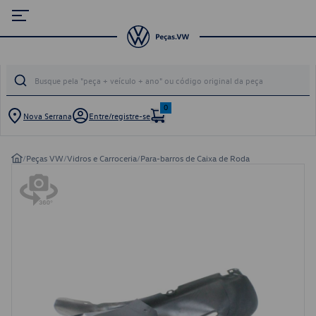
0
Nova Serrana
Entre/registre-se
/
Peças VW
/
Vidros e Carroceria
/
Para-barros de Caixa de Roda