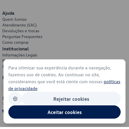
Ajuda
Quem Somos
Atendimento (SAC)
Devoluções e trocas
Perguntas Frequentes
Como comprar
Institucional
Informações Legais
Política de Privacidade
Política de Cookies
Para otimizar sua experiência durante a navegação,
fazemos uso de cookies. Ao continuar no site,
Formas de Pagamento
consideramos que você está ciente com nossas
políticas
de privacidade
.
Segurança
Rejeitar cookies
Aceitar cookies