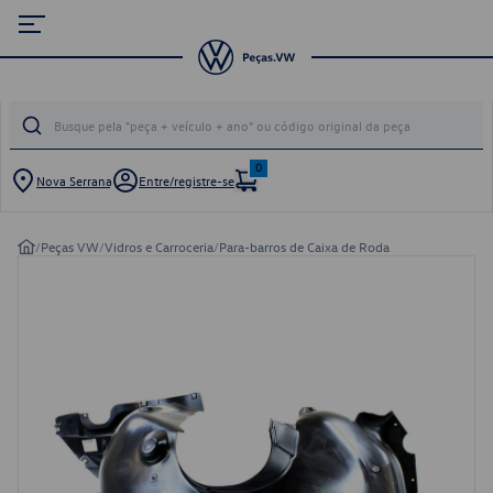
0
Nova Serrana
Entre/registre-se
/
Peças VW
/
Vidros e Carroceria
/
Para-barros de Caixa de Roda