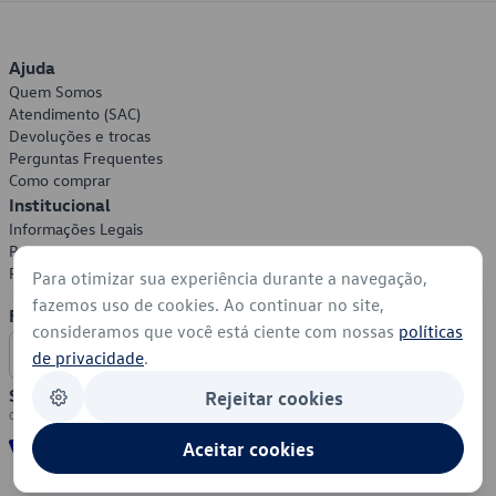
Ajuda
Quem Somos
Atendimento (SAC)
Devoluções e trocas
Perguntas Frequentes
Como comprar
Institucional
Informações Legais
Política de Privacidade
Política de Cookies
Para otimizar sua experiência durante a navegação,
fazemos uso de cookies. Ao continuar no site,
Formas de Pagamento
consideramos que você está ciente com nossas
políticas
de privacidade
.
Segurança
Rejeitar cookies
Aceitar cookies