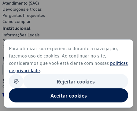
Atendimento (SAC)
Devoluções e trocas
Perguntas Frequentes
Como comprar
Institucional
Informações Legais
Política de Privacidade
Política de Cookies
Para otimizar sua experiência durante a navegação,
fazemos uso de cookies. Ao continuar no site,
Formas de Pagamento
consideramos que você está ciente com nossas
políticas
de privacidade
.
Segurança
Rejeitar cookies
Aceitar cookies
© 2026 - Volkswagen do Brasil - Todos os direitos reservados