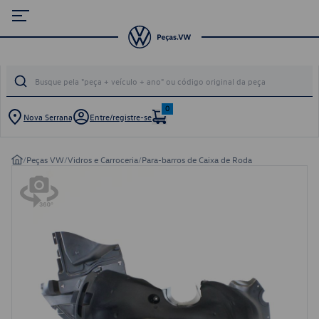
0
Nova Serrana
Entre/registre-se
/
Peças VW
/
Vidros e Carroceria
/
Para-barros de Caixa de Roda