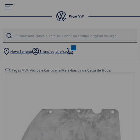
0
Nova Serrana
Entre/registre-se
/
Peças VW
/
Vidros e Carroceria
/
Para-barros de Caixa de Roda