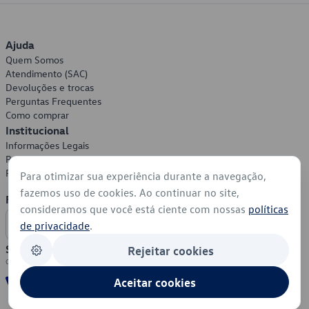
Ajuda
Quem Somos
Atendimento (SAC)
Devoluções e trocas
Perguntas Frequentes
Como comprar
Institucional
Informações Legais
Política de Privacidade
Política de Cookies
Para otimizar sua experiência durante a navegação,
fazemos uso de cookies. Ao continuar no site,
Formas de Pagamento
consideramos que você está ciente com nossas
políticas
de privacidade
.
Segurança
Rejeitar cookies
Aceitar cookies