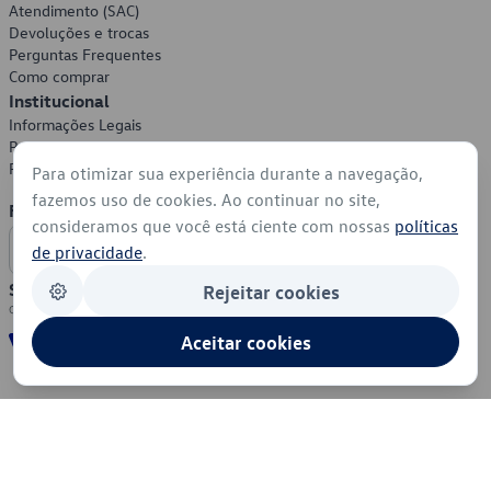
Atendimento (SAC)
Devoluções e trocas
Perguntas Frequentes
Como comprar
Institucional
Informações Legais
Política de Privacidade
Política de Cookies
Para otimizar sua experiência durante a navegação,
fazemos uso de cookies. Ao continuar no site,
Formas de Pagamento
consideramos que você está ciente com nossas
políticas
de privacidade
.
Segurança
Rejeitar cookies
Aceitar cookies
© 2026 - Volkswagen do Brasil - Todos os direitos reservados