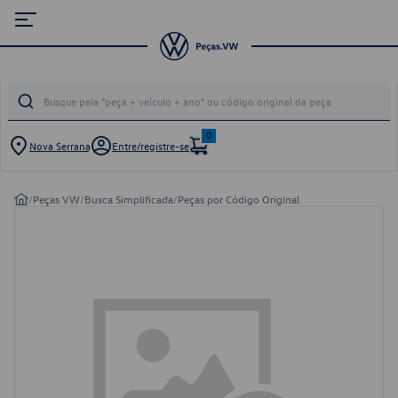
0
Nova Serrana
Entre/registre-se
/
Peças VW
/
Busca Simplificada
/
Peças por Código Original