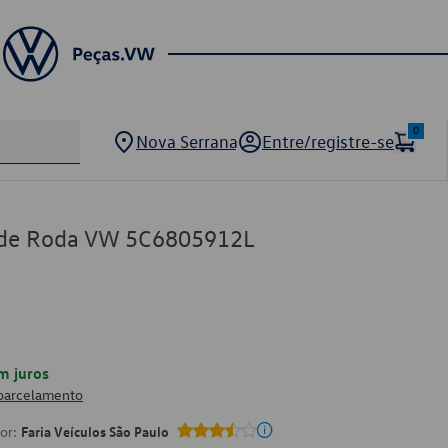
0
Nova Serrana
Entre/registre-se
a de Roda VW 5C6805912L
m juros
 parcelamento
por:
Faria Veículos São Paulo