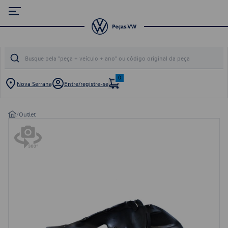
0
Nova Serrana
Entre/registre-se
/
Outlet