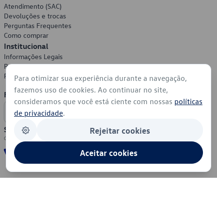
Atendimento (SAC)
Devoluções e trocas
Perguntas Frequentes
Como comprar
Institucional
Informações Legais
Política de Privacidade
Política de Cookies
Para otimizar sua experiência durante a navegação,
fazemos uso de cookies. Ao continuar no site,
Formas de Pagamento
consideramos que você está ciente com nossas
políticas
de privacidade
.
Segurança
Rejeitar cookies
Aceitar cookies
© 2026 - Volkswagen do Brasil - Todos os direitos reservados