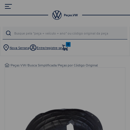
0
Nova Serrana
Entre/registre-se
/
Peças VW
/
Busca Simplificada
/
Peças por Código Original