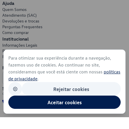
Ajuda
Quem Somos
Atendimento (SAC)
Devoluções e trocas
Perguntas Frequentes
Como comprar
Institucional
Informações Legais
Política de Privacidade
Política de Cookies
Para otimizar sua experiência durante a navegação,
fazemos uso de cookies. Ao continuar no site,
Formas de Pagamento
consideramos que você está ciente com nossas
políticas
de privacidade
.
Segurança
Rejeitar cookies
Aceitar cookies