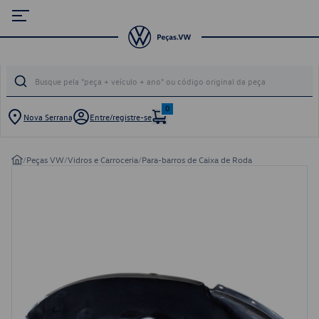
0
Nova Serrana
Entre/registre-se
/
Peças VW
/
Vidros e Carroceria
/
Para-barros de Caixa de Roda