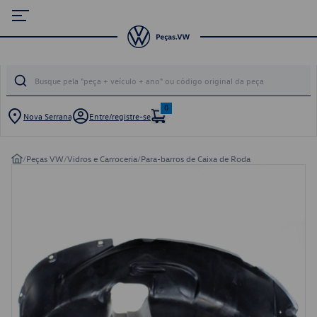
0
Nova Serrana
Entre/registre-se
/
Peças VW
/
Vidros e Carroceria
/
Para-barros de Caixa de Roda