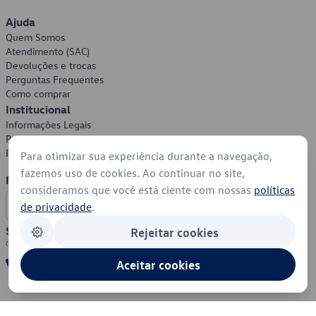
Ajuda
Quem Somos
Atendimento (SAC)
Devoluções e trocas
Perguntas Frequentes
Como comprar
Institucional
Informações Legais
Política de Privacidade
Política de Cookies
Para otimizar sua experiência durante a navegação,
fazemos uso de cookies. Ao continuar no site,
Formas de Pagamento
consideramos que você está ciente com nossas
políticas
de privacidade
.
Segurança
Rejeitar cookies
Aceitar cookies