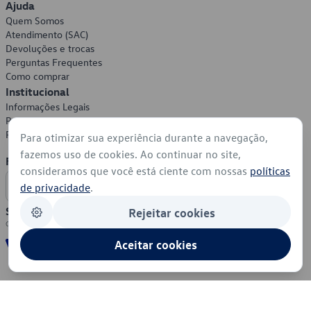
Ajuda
Quem Somos
Atendimento (SAC)
Devoluções e trocas
Perguntas Frequentes
Como comprar
Institucional
Informações Legais
Política de Privacidade
Política de Cookies
Para otimizar sua experiência durante a navegação,
fazemos uso de cookies. Ao continuar no site,
Formas de Pagamento
consideramos que você está ciente com nossas
políticas
de privacidade
.
Segurança
Rejeitar cookies
Aceitar cookies