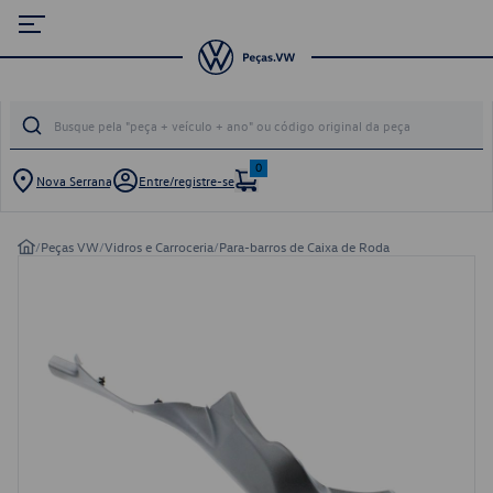
0
Nova Serrana
Entre/registre-se
/
Peças VW
/
Vidros e Carroceria
/
Para-barros de Caixa de Roda