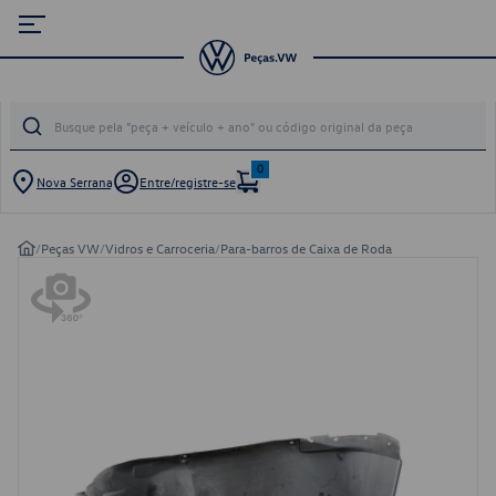
0
Nova Serrana
Entre/registre-se
/
Peças VW
/
Vidros e Carroceria
/
Para-barros de Caixa de Roda