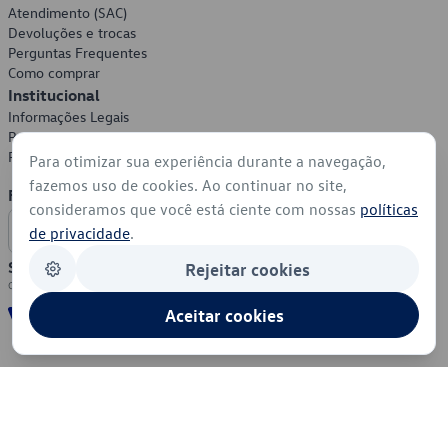
Atendimento (SAC)
Devoluções e trocas
Perguntas Frequentes
Como comprar
Institucional
Informações Legais
Política de Privacidade
Política de Cookies
Para otimizar sua experiência durante a navegação,
fazemos uso de cookies. Ao continuar no site,
Formas de Pagamento
consideramos que você está ciente com nossas
políticas
de privacidade
.
Segurança
Rejeitar cookies
Aceitar cookies
© 2026 - Volkswagen do Brasil - Todos os direitos reservados