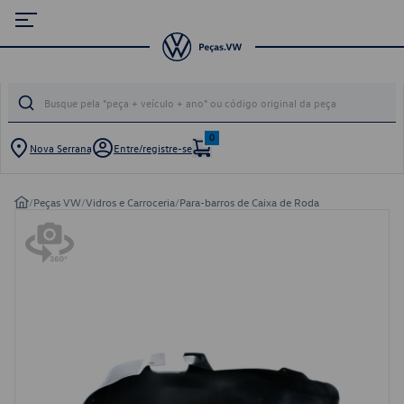
0
Nova Serrana
Entre/registre-se
/
Peças VW
/
Vidros e Carroceria
/
Para-barros de Caixa de Roda