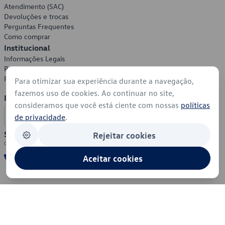
Atendimento (SAC)
Devoluções e trocas
Perguntas Frequentes
Como comprar
Institucional
Informações Legais
Política de Privacidade
Política de Cookies
Para otimizar sua experiência durante a navegação,
fazemos uso de cookies. Ao continuar no site,
Formas de Pagamento
consideramos que você está ciente com nossas
políticas
de privacidade
.
Segurança
Rejeitar cookies
Aceitar cookies
© 2026 - Volkswagen do Brasil - Todos os direitos reservados