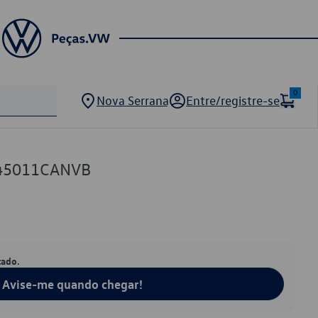
0
Nova Serrana
Entre/registre-se
845011CANVB
tado.
Avise-me quando chegar!