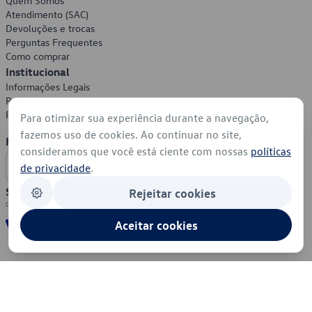
Quem Somos
Atendimento (SAC)
Devoluções e trocas
Perguntas Frequentes
Como comprar
Institucional
Informações Legais
Política de Privacidade
Política de Cookies
Para otimizar sua experiência durante a navegação,
fazemos uso de cookies. Ao continuar no site,
Formas de Pagamento
consideramos que você está ciente com nossas
políticas
de privacidade
.
Segurança
Rejeitar cookies
Aceitar cookies
© 2026 - Volkswagen do Brasil - Todos os direitos reservados