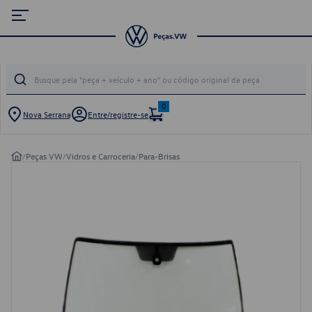
0
Nova Serrana
Entre/registre-se
/
Peças VW
/
Vidros e Carroceria
/
Para-Brisas