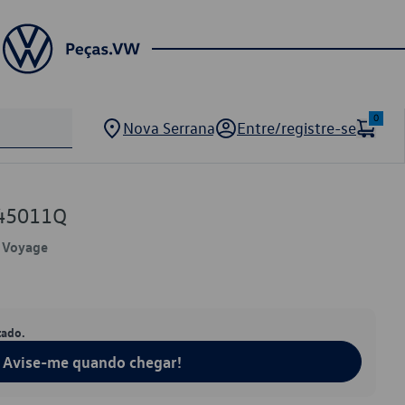
0
Nova Serrana
Entre/registre-se
845011Q
, Voyage
tado.
Avise-me quando chegar!