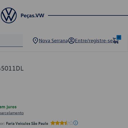
0
Nova Serrana
Entre/registre-se
845011DL
em juros
 parcelamento
por:
Faria Veículos São Paulo