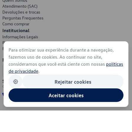
Quem Somos
Atendimento (SAC)
Devoluções e trocas
Perguntas Frequentes
Como comprar
Institucional
Informações Legais
Política de Privacidade
Política de Cookies
Para otimizar sua experiência durante a navegação,
fazemos uso de cookies. Ao continuar no site,
Formas de Pagamento
consideramos que você está ciente com nossas
políticas
de privacidade
.
Segurança
Rejeitar cookies
Aceitar cookies
© 2026 - Volkswagen do Brasil - Todos os direitos reservados