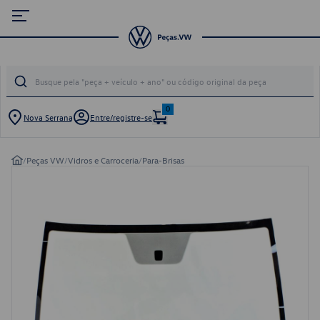
0
Nova Serrana
Entre/registre-se
/
Peças VW
/
Vidros e Carroceria
/
Para-Brisas