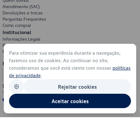
Quem Somos
Atendimento (SAC)
Devoluções e trocas
Perguntas Frequentes
Como comprar
Institucional
Informações Legais
Política de Privacidade
Política de Cookies
Para otimizar sua experiência durante a navegação,
fazemos uso de cookies. Ao continuar no site,
Formas de Pagamento
consideramos que você está ciente com nossas
políticas
de privacidade
.
Segurança
Rejeitar cookies
Aceitar cookies
© 2026 - Volkswagen do Brasil - Todos os direitos reservados