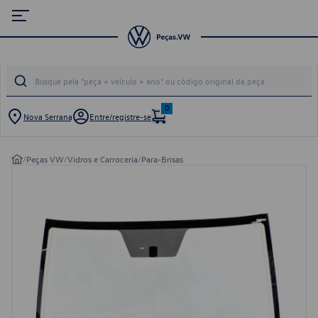
0
Nova Serrana
Entre/registre-se
/
Peças VW
/
Vidros e Carroceria
/
Para-Brisas