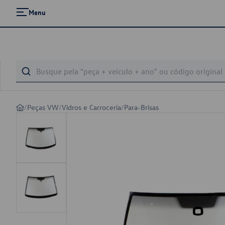
Menu
/
Peças VW
/
Vidros e Carroceria
/
Para-Brisas