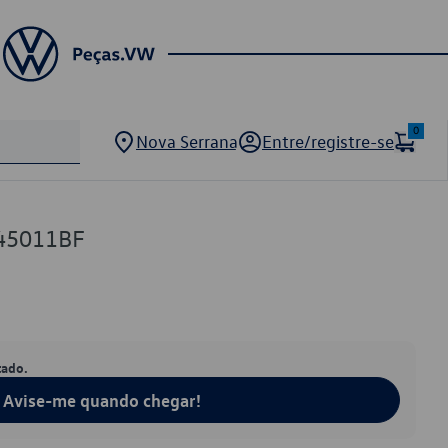
0
Nova Serrana
Entre/registre-se
845011BF
tado.
Avise-me quando chegar!