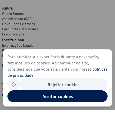
Ajuda
Quem Somos
Atendimento (SAC)
Devoluções e trocas
Perguntas Frequentes
Como comprar
Institucional
Informações Legais
Política de Privacidade
Política de Cookies
Para otimizar sua experiência durante a navegação,
fazemos uso de cookies. Ao continuar no site,
Formas de Pagamento
consideramos que você está ciente com nossas
políticas
de privacidade
.
Segurança
Rejeitar cookies
Aceitar cookies