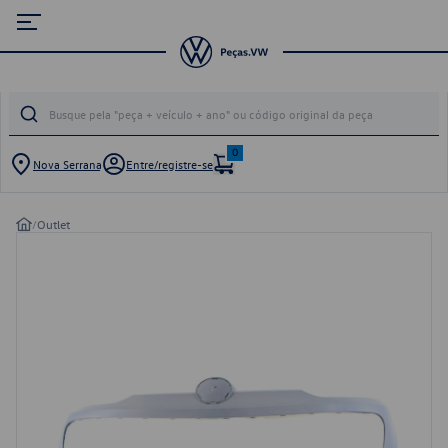
0
Nova Serrana
Entre/registre-se
/
Outlet