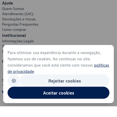
Ajuda
Quem Somos
Atendimento (SAC)
Devoluções e trocas
Perguntas Frequentes
Como comprar
Institucional
Informações Legais
Política de Privacidade
Política de Cookies
Para otimizar sua experiência durante a navegação,
fazemos uso de cookies. Ao continuar no site,
Formas de Pagamento
consideramos que você está ciente com nossas
políticas
de privacidade
.
Segurança
Rejeitar cookies
Aceitar cookies