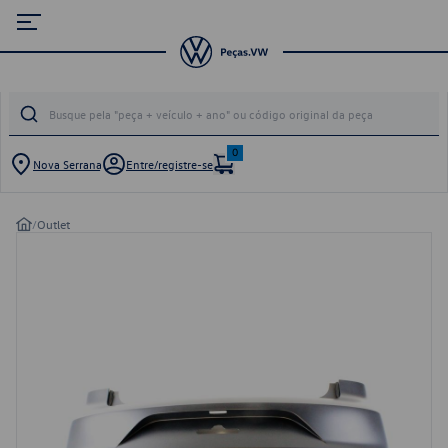
0
Nova Serrana
Entre/registre-se
/
Outlet