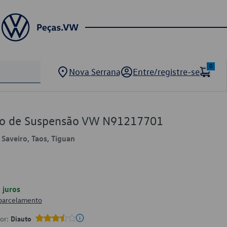
0
Nova Serrana
Entre/registre-se
do de Suspensão VW N91217701
 Saveiro, Taos, Tiguan
juros
 parcelamento
por:
Diauto