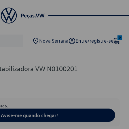
0
Nova Serrana
Entre/registre-se
stabilizadora VW N0100201
tado.
Avise-me quando chegar!