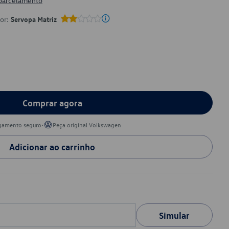
 parcelamento
por:
Servopa Matriz
Comprar agora
•
gamento seguro
Peça original Volkswagen
Adicionar ao carrinho
Simular