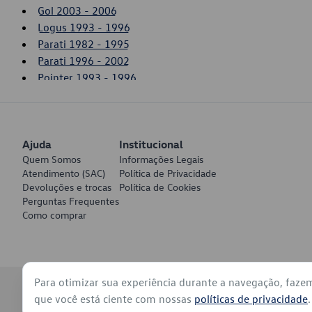
Gol 2003 - 2006
Logus 1993 - 1996
Parati 1982 - 1995
Parati 1996 - 2002
Pointer 1993 - 1996
Polo 1997 - 2000
Santana 1984 - 2006
Saveiro 1981 - 1996
Ajuda
Saveiro 2003 - 2006
Institucional
Quem Somos
Informações Legais
Voyage 1982 - 1995
Atendimento (SAC)
Política de Privacidade
Devoluções e trocas
Política de Cookies
Perguntas Frequentes
Como comprar
Para otimizar sua experiência durante a navegação, faze
© 2026 - Volkswagen do Brasil - Todos os direitos reservados
que você está ciente com nossas
políticas de privacidade
.