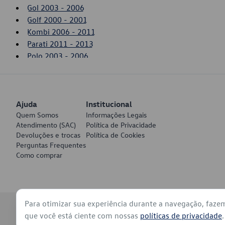
Gol 2003 - 2006
Golf 2000 - 2001
Kombi 2006 - 2011
Parati 2011 - 2013
Polo 2003 - 2006
Saveiro 1994 - 2002
Saveiro 2010 - 2011
SpaceFox 2006 - 2010
Ajuda
Voyage 2009 - 2011
Institucional
Quem Somos
Informações Legais
Atendimento (SAC)
Política de Privacidade
Devoluções e trocas
Política de Cookies
Perguntas Frequentes
Como comprar
Para otimizar sua experiência durante a navegação, faze
© 2026 - Volkswagen do Brasil - Todos os direitos reservados
que você está ciente com nossas
políticas de privacidade
.