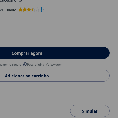
 parcelamento
por:
Diauto
Comprar agora
•
gamento seguro
Peça original Volkswagen
Adicionar ao carrinho
Simular