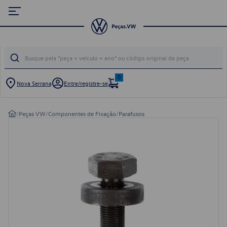
0
Nova Serrana
Entre/registre-se
/
Peças VW
/
Componentes de Fixação
/
Parafusos