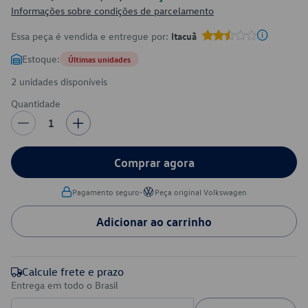
Informações sobre condições de parcelamento
Essa peça é vendida e entregue por:
Itacuã
Estoque:
Últimas unidades
2 unidades disponíveis
Quantidade
1
Comprar agora
•
Pagamento seguro
Peça original Volkswagen
Adicionar ao carrinho
Calcule frete e prazo
Entrega em todo o Brasil