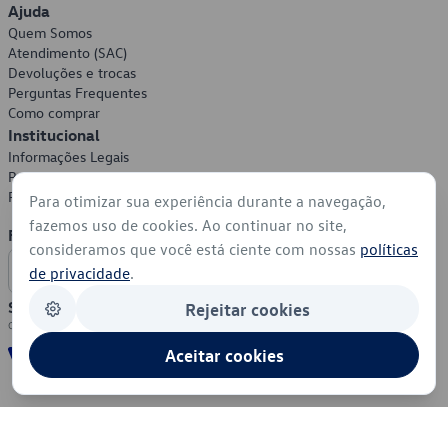
Ajuda
Quem Somos
Atendimento (SAC)
Devoluções e trocas
Perguntas Frequentes
Como comprar
Institucional
Informações Legais
Política de Privacidade
Política de Cookies
Para otimizar sua experiência durante a navegação,
fazemos uso de cookies. Ao continuar no site,
Formas de Pagamento
consideramos que você está ciente com nossas
políticas
de privacidade
.
Segurança
Rejeitar cookies
Aceitar cookies