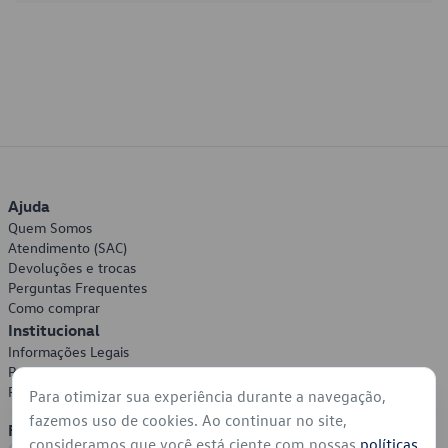
Ajuda
Quem Somos
Atendimento (SAC)
Devoluções e trocas
Perguntas Frequentes
Como comprar
Institucional
Informações Legais
Política de Privacidade
Política de Cookies
Para otimizar sua experiência durante a navegação,
fazemos uso de cookies. Ao continuar no site,
Formas de Pagamento
consideramos que você está ciente com nossas
políticas