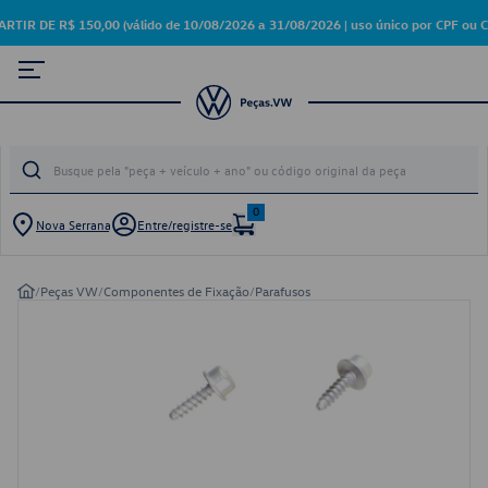
DE R$ 150,00 (válido de 10/08/2026 a 31/08/2026 | uso único por CPF ou C
0
Nova Serrana
Entre/registre-se
/
Peças VW
/
Componentes de Fixação
/
Parafusos