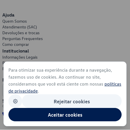
Ajuda
Quem Somos
Atendimento (SAC)
Devoluções e trocas
Perguntas Frequentes
Como comprar
Institucional
Informações Legais
Política de Privacidade
Política de Cookies
Para otimizar sua experiência durante a navegação,
fazemos uso de cookies. Ao continuar no site,
Formas de Pagamento
consideramos que você está ciente com nossas
políticas
de privacidade
.
Segurança
Rejeitar cookies
Aceitar cookies