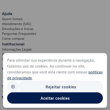
Ajuda
Quem Somos
Atendimento (SAC)
Devoluções e trocas
Perguntas Frequentes
Como comprar
Institucional
Informações Legais
Política de Privacidade
Política de Cookies
Para otimizar sua experiência durante a navegação,
fazemos uso de cookies. Ao continuar no site,
Formas de Pagamento
consideramos que você está ciente com nossas
políticas
de privacidade
.
Segurança
Rejeitar cookies
Aceitar cookies