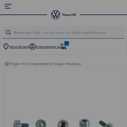
0
Nova Serrana
Entre/registre-se
/
Peças VW
/
Componentes de Fixação
/
Parafusos