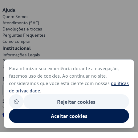
Ajuda
Quem Somos
Atendimento (SAC)
Devoluções e trocas
Perguntas Frequentes
Como comprar
Institucional
Informações Legais
Política de Privacidade
Política de Cookies
Para otimizar sua experiência durante a navegação,
fazemos uso de cookies. Ao continuar no site,
Formas de Pagamento
consideramos que você está ciente com nossas
políticas
de privacidade
.
Segurança
Rejeitar cookies
Aceitar cookies