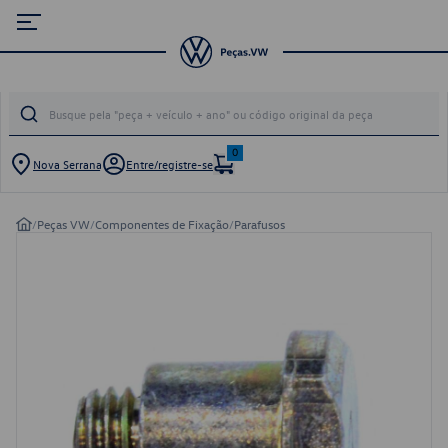
0
Nova Serrana
Entre/registre-se
/
Peças VW
/
Componentes de Fixação
/
Parafusos