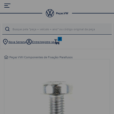
0
Nova Serrana
Entre/registre-se
/
Peças VW
/
Componentes de Fixação
/
Parafusos