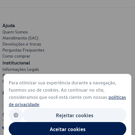
Ajuda
Quem Somos
Atendimento (SAC)
Devoluções e trocas
Perguntas Frequentes
Como comprar
Institucional
Informações Legais
Política de Privacidade
Política de Cookies
Para otimizar sua experiência durante a navegação,
fazemos uso de cookies. Ao continuar no site,
Formas de Pagamento
consideramos que você está ciente com nossas
políticas
de privacidade
.
Segurança
Rejeitar cookies
Aceitar cookies