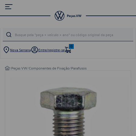
0
Nova Serrana
Entre/registre-se
/
Peças VW
/
Componentes de Fixação
/
Parafusos