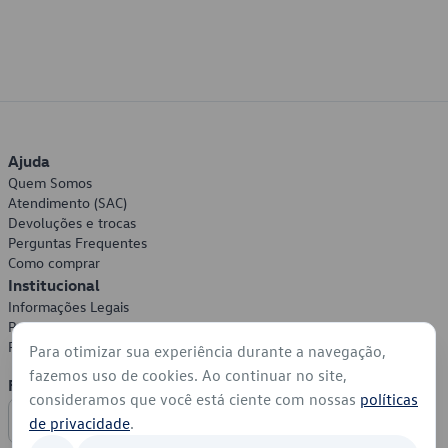
Ajuda
Quem Somos
Atendimento (SAC)
Devoluções e trocas
Perguntas Frequentes
Como comprar
Institucional
Informações Legais
Política de Privacidade
Política de Cookies
Para otimizar sua experiência durante a navegação,
fazemos uso de cookies. Ao continuar no site,
Formas de Pagamento
consideramos que você está ciente com nossas
políticas
de privacidade
.