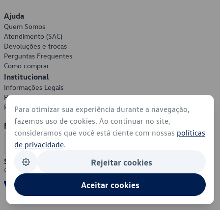
Ajuda
Quem Somos
Atendimento (SAC)
Devoluções e trocas
Perguntas Frequentes
Como comprar
Institucional
Informações Legais
Política de Privacidade
Política de Cookies
Para otimizar sua experiência durante a navegação,
fazemos uso de cookies. Ao continuar no site,
Formas de Pagamento
consideramos que você está ciente com nossas
políticas
de privacidade
.
Segurança
Rejeitar cookies
Aceitar cookies