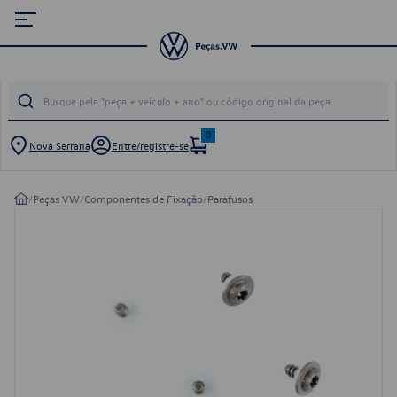
0
Nova Serrana
Entre/registre-se
/
Peças VW
/
Componentes de Fixação
/
Parafusos