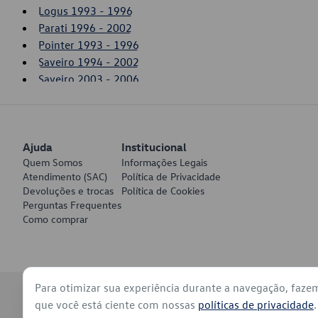
Logus 1993 - 1996
Parati 1996 - 2002
Pointer 1993 - 1996
Saveiro 1994 - 2002
Saveiro 2003 - 2006
Ajuda
Institucional
Quem Somos
Informações Legais
Atendimento (SAC)
Política de Privacidade
Devoluções e trocas
Política de Cookies
Perguntas Frequentes
Como comprar
Para otimizar sua experiência durante a navegação, faze
© 2026 - Volkswagen do Brasil - Todos os direitos reservados
que você está ciente com nossas
políticas de privacidade
.