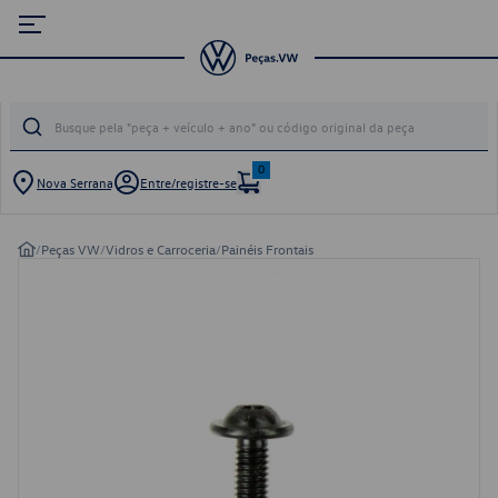
0
Nova Serrana
Entre/registre-se
/
Peças VW
/
Vidros e Carroceria
/
Painéis Frontais