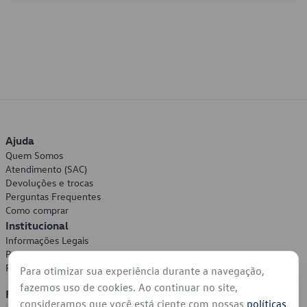
Ajuda
Quem Somos
Atendimento (SAC)
Devoluções e trocas
Perguntas Frequentes
Como comprar
Institucional
Informações Legais
Política de Privacidade
Política de Cookies
Para otimizar sua experiência durante a navegação,
fazemos uso de cookies. Ao continuar no site,
Formas de Pagamento
consideramos que você está ciente com nossas
políticas