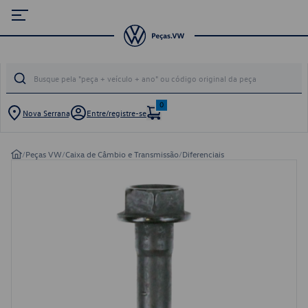
0
Nova Serrana
Entre/registre-se
/
Peças VW
/
Caixa de Câmbio e Transmissão
/
Diferenciais