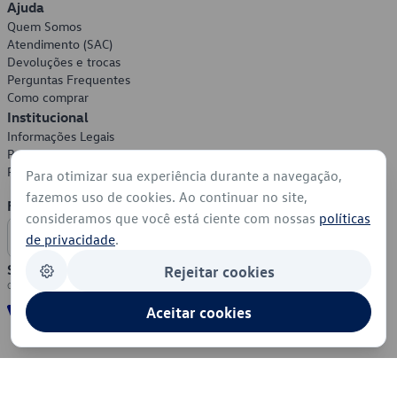
Ajuda
Quem Somos
Atendimento (SAC)
Devoluções e trocas
Perguntas Frequentes
Como comprar
Institucional
Informações Legais
Política de Privacidade
Política de Cookies
Para otimizar sua experiência durante a navegação,
fazemos uso de cookies. Ao continuar no site,
Formas de Pagamento
consideramos que você está ciente com nossas
políticas
de privacidade
.
Segurança
Rejeitar cookies
Aceitar cookies