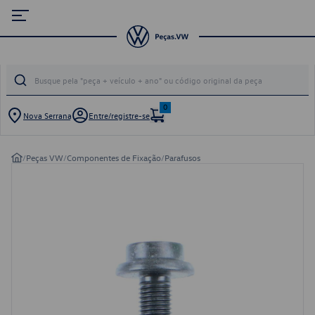
0
Nova Serrana
Entre/registre-se
/
Peças VW
/
Componentes de Fixação
/
Parafusos