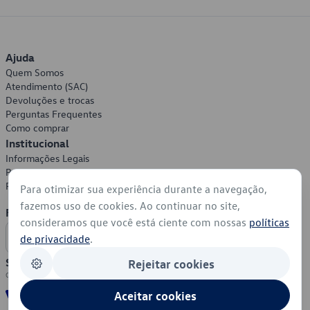
Ajuda
Quem Somos
Atendimento (SAC)
Devoluções e trocas
Perguntas Frequentes
Como comprar
Institucional
Informações Legais
Política de Privacidade
Política de Cookies
Para otimizar sua experiência durante a navegação,
fazemos uso de cookies. Ao continuar no site,
Formas de Pagamento
consideramos que você está ciente com nossas
políticas
de privacidade
.
Segurança
Rejeitar cookies
Aceitar cookies