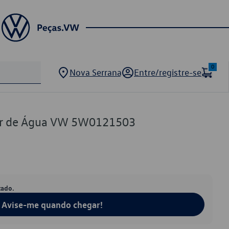
0
Nova Serrana
Entre/registre-se
or de Água VW 5W0121503
tado.
Avise-me quando chegar!