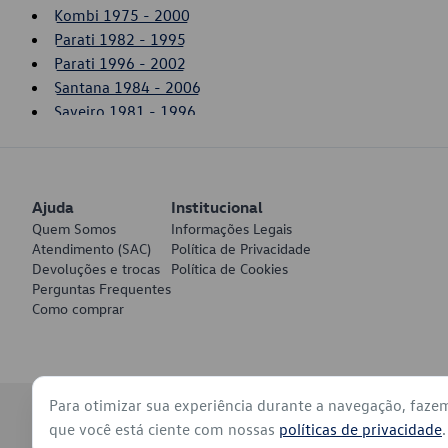
Kombi 1975 - 2000
Parati 1982 - 1995
Parati 1996 - 2002
Santana 1984 - 2006
Saveiro 1981 - 1996
Saveiro 2003 - 2006
Voyage 1982 - 1995
Ajuda
Institucional
Quem Somos
Informações Legais
Atendimento (SAC)
Política de Privacidade
Devoluções e trocas
Política de Cookies
Perguntas Frequentes
Como comprar
Para otimizar sua experiência durante a navegação, faze
© 2026 - Volkswagen do Brasil - Todos os direitos reservados
que você está ciente com nossas
políticas de privacidade
.