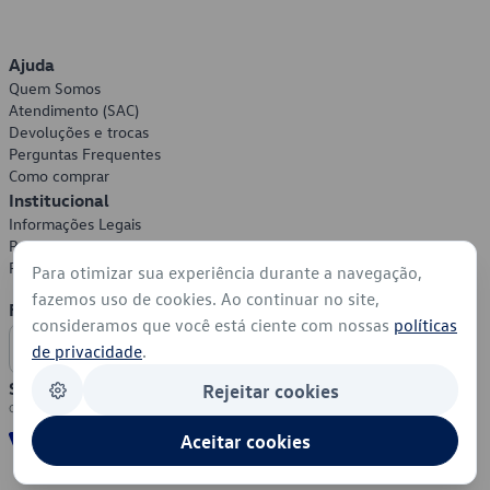
Ajuda
Quem Somos
Atendimento (SAC)
Devoluções e trocas
Perguntas Frequentes
Como comprar
Institucional
Informações Legais
Política de Privacidade
Política de Cookies
Para otimizar sua experiência durante a navegação,
fazemos uso de cookies. Ao continuar no site,
Formas de Pagamento
consideramos que você está ciente com nossas
políticas
de privacidade
.
Segurança
Rejeitar cookies
Aceitar cookies