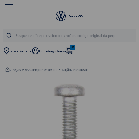
0
Nova Serrana
Entre/registre-se
/
Peças VW
/
Componentes de Fixação
/
Parafusos