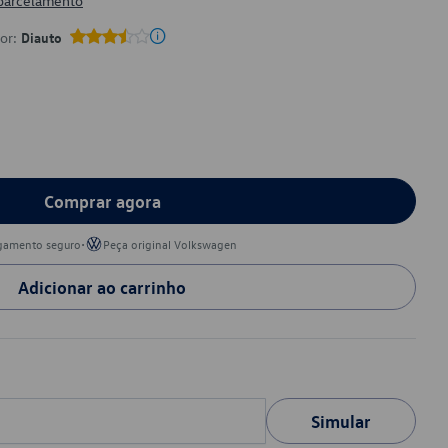
 parcelamento
por:
Diauto
Comprar agora
•
gamento seguro
Peça original Volkswagen
Adicionar ao carrinho
Simular