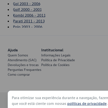
Gol 2003 - 2006
Golf 2000 - 2001
Kombi 2006 - 2011
Parati 2011 - 2013
Polo 2003 - 2006
Saveiro 1994 - 2002
Saveiro 2010 - 2011
SpaceFox 2006 - 2010
Ajuda
Voyage 2009 - 2011
Institucional
Quem Somos
Informações Legais
Atendimento (SAC)
Política de Privacidade
Devoluções e trocas
Política de Cookies
Perguntas Frequentes
Como comprar
Para otimizar sua experiência durante a navegação, faze
© 2026 - Volkswagen do Brasil - Todos os direitos reservados
que você está ciente com nossas
políticas de privacidade
.