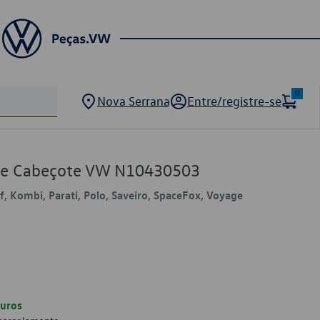
0
Nova Serrana
Entre/registre-se
de Cabeçote VW N10430503
lf, Kombi, Parati, Polo, Saveiro, SpaceFox, Voyage
uros