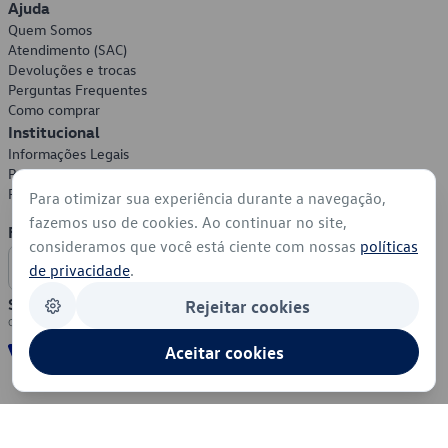
Ajuda
Quem Somos
Atendimento (SAC)
Devoluções e trocas
Perguntas Frequentes
Como comprar
Institucional
Informações Legais
Política de Privacidade
Política de Cookies
Para otimizar sua experiência durante a navegação,
fazemos uso de cookies. Ao continuar no site,
Formas de Pagamento
consideramos que você está ciente com nossas
políticas
de privacidade
.
Segurança
Rejeitar cookies
Aceitar cookies