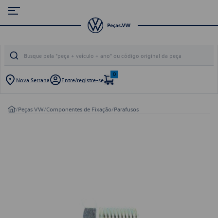
0
Nova Serrana
Entre/registre-se
/
Peças VW
/
Componentes de Fixação
/
Parafusos