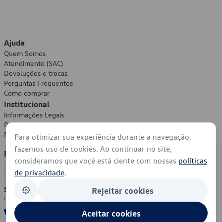
Ajuda
Quem Somos
Atendimento (SAC)
Devoluções e trocas
Perguntas Frequentes
Como comprar
Institucional
Informações Legais
Política de Privacidade
Política de Cookies
Para otimizar sua experiência durante a navegação,
fazemos uso de cookies. Ao continuar no site,
Formas de Pagamento
consideramos que você está ciente com nossas
políticas
de privacidade
.
Segurança
Rejeitar cookies
Aceitar cookies