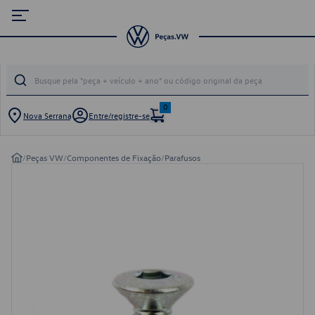
0
Nova Serrana
Entre/registre-se
/
Peças VW
/
Componentes de Fixação
/
Parafusos